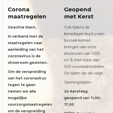
Corona
Geopend
maatregelen
met Kerst
Geachte klant,
Ook tijdens de
kerstdagen kunt u een
In verband met de
bezoek komen
maatregelen naar
brengen aan onze
aanleiding van het
showroom van 1200
coronavirus is de
m² & met meer dan
showroom gesloten.
300 voorraadmodellen.
Om de verspreiding
De tijden zijn als volgt.
van het coronavirus
Openingstijden:
tegen te gaan
nemen we alle
2e Kerstdag
mogelijke
geopend van 11.00-
voorzorgsmaatregelen
17.00
om de verspreiding