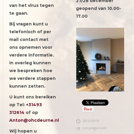
27/28 december
van het virus tegen
geopend van 10.00-
te gaan.
17.00
Bij vragen kunt u
telefonisch of per
mail contact met
ons opnemen voor
verdere informatie.
In overleg kunnen
we bespreken hoe
we verdere stappen
kunnen zetten.
U kunt ons bereiken
op Tel:
+31493
312614
of op
Anton@ohcdeurne.nl
20/12/2019
Uncategorized
Wij hopen u