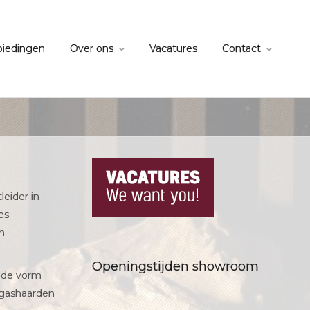
biedingen
Over ons
Vacatures
Contact
d
leider in
es
in
Openingstijden showroom
n de vorm
e gashaarden