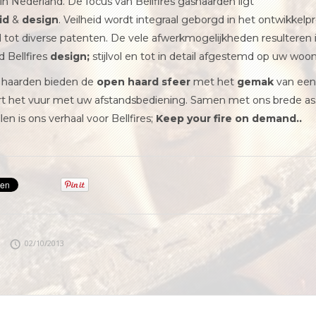
 in Nederland. De focus van Bellfires gashaarden ligt
eid
&
design
. Veilheid wordt integraal geborgd in het ontwikkelp
d tot diverse patenten. De vele afwerkmogelijkheden resulteren 
 Bellfires
design;
stijlvol en tot in detail afgestemd op uw woons
s haarden bieden de
open haard sfeer
met het
gemak
van een
rt het vuur met uw afstandsbediening. Samen met ons brede a
len is ons verhaal voor Bellfires;
Keep your fire on demand..
02/10/2013