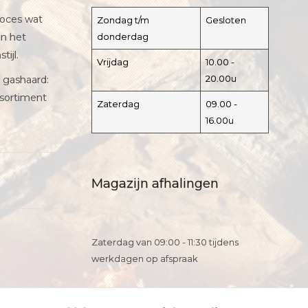
roces wat
Zondag t/m
Gesloten
in het
donderdag
tijl.
Vrijdag
10.00 -
20.00u
 gashaard:
ssortiment
Zaterdag
09.00 -
16.00u
Magazijn afhalingen
Zaterdag van 09:00 - 11:30 tijdens
werkdagen op afspraak