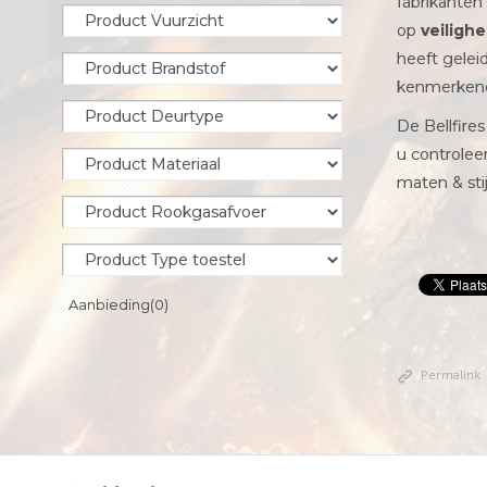
fabrikanten
op
veiligh
heeft gelei
kenmerkend
De Bellfire
u controlee
maten & stij
Aanbieding
(0)
Permalink