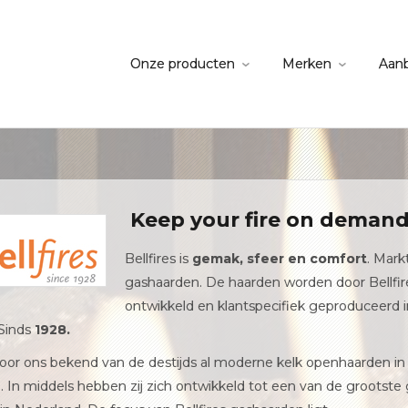
Onze producten
Merken
Aan
Keep your fire on deman
Bellfires is
gemak, sfeer en comfort
. Markt
gashaarden. De haarden worden door Bellfir
ontwikkeld en klantspecifiek geproduceerd
 Sinds
1928.
s voor ons bekend van de destijds al moderne kelk openhaarden i
l. In middels hebben zij zich ontwikkeld tot een van de grootst