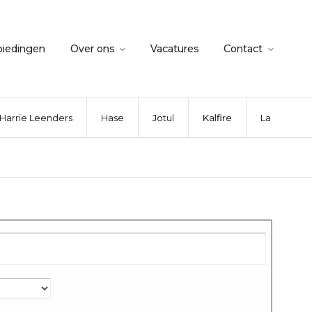
biedingen
Over ons
Vacatures
Contact
Harrie Leenders
Hase
Jotul
Kalfire
La Nordica