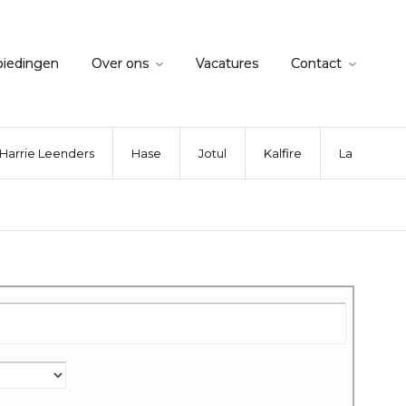
biedingen
Over ons
Vacatures
Contact
Harrie Leenders
Hase
Jotul
Kalfire
La Nordica