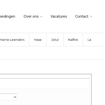
biedingen
Over ons
Vacatures
Contact
Harrie Leenders
Hase
Jotul
Kalfire
La Nordica