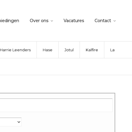
biedingen
Over ons
Vacatures
Contact
Harrie Leenders
Hase
Jotul
Kalfire
La Nordica