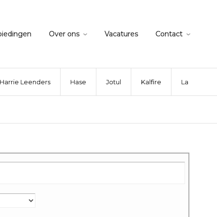
biedingen
Over ons
Vacatures
Contact
Harrie Leenders
Hase
Jotul
Kalfire
La Nordica