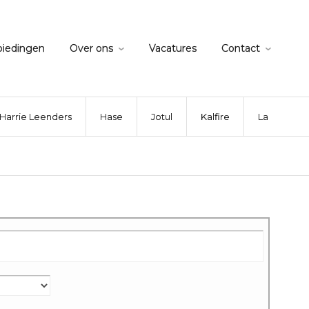
biedingen
Over ons
Vacatures
Contact
Harrie Leenders
Hase
Jotul
Kalfire
La Nordica