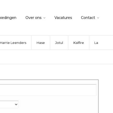
biedingen
Over ons
Vacatures
Contact
Harrie Leenders
Hase
Jotul
Kalfire
La Nordica