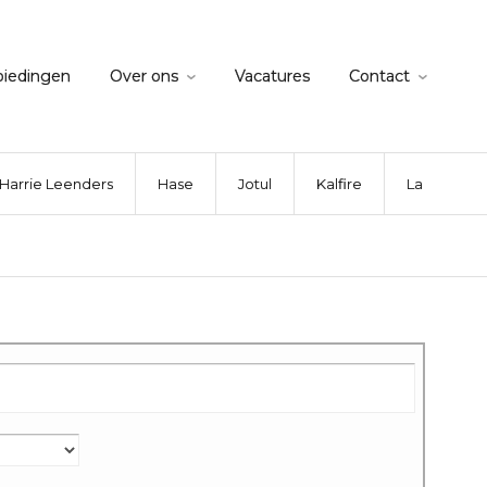
biedingen
Over ons
Vacatures
Contact
Harrie Leenders
Hase
Jotul
Kalfire
La Nordica