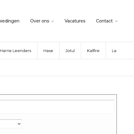
biedingen
Over ons
Vacatures
Contact
Harrie Leenders
Hase
Jotul
Kalfire
La Nordica