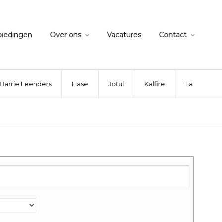
biedingen
Over ons
Vacatures
Contact
Harrie Leenders
Hase
Jotul
Kalfire
La Nordica