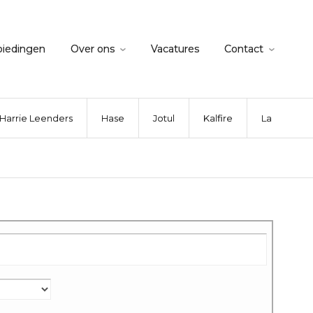
biedingen
Over ons
Vacatures
Contact
Harrie Leenders
Hase
Jotul
Kalfire
La Nordica