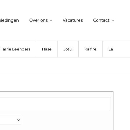
biedingen
Over ons
Vacatures
Contact
Harrie Leenders
Hase
Jotul
Kalfire
La Nordica