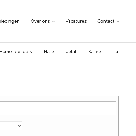
biedingen
Over ons
Vacatures
Contact
Harrie Leenders
Hase
Jotul
Kalfire
La Nordica