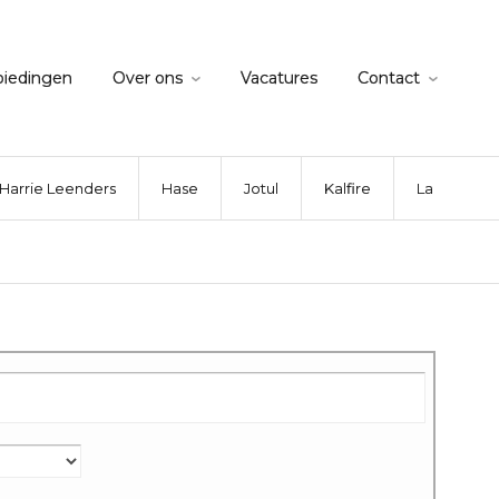
biedingen
Over ons
Vacatures
Contact
Harrie Leenders
Hase
Jotul
Kalfire
La Nordica