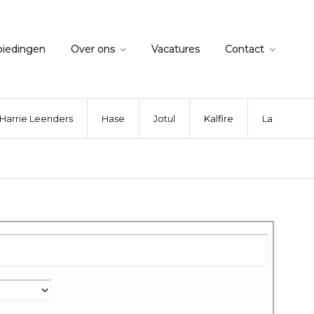
biedingen
Over ons
Vacatures
Contact
Harrie Leenders
Hase
Jotul
Kalfire
La Nordica