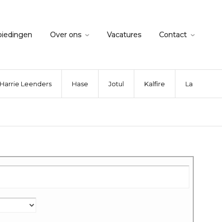
biedingen
Over ons
Vacatures
Contact
Harrie Leenders
Hase
Jotul
Kalfire
La Nordica