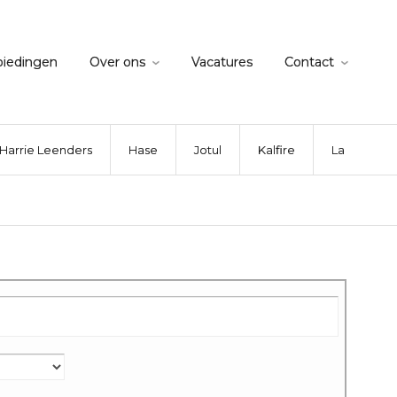
biedingen
Over ons
Vacatures
Contact
Harrie Leenders
Hase
Jotul
Kalfire
La Nordica