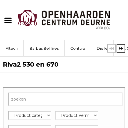
Altech
Barbas Bellfires
Contura
Dielle
Dik 
Riva2 530 en 670