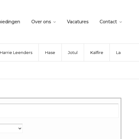
biedingen
Over ons
Vacatures
Contact
Harrie Leenders
Hase
Jotul
Kalfire
La Nordica