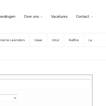
biedingen
Over ons
Vacatures
Contact
Harrie Leenders
Hase
Jotul
Kalfire
La Nordica