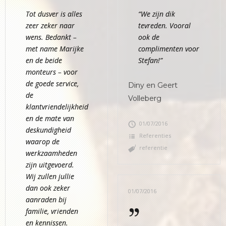
Tot dusver is alles
“We zijn dik
zeer zeker naar
tevreden. Vooral
wens. Bedankt –
ook de
met name Marijke
complimenten voor
en de beide
Stefan!”
monteurs – voor
de goede service,
Diny en Geert
de
Volleberg
klantvriendelijkheid
en de mate van
01/07/2016
deskundigheid
Referenties
waarop de
referentie
werkzaamheden
zijn uitgevoerd.
Wij zullen jullie
dan ook zeker
01/07/2016
aanraden bij
familie, vrienden
en kennissen.