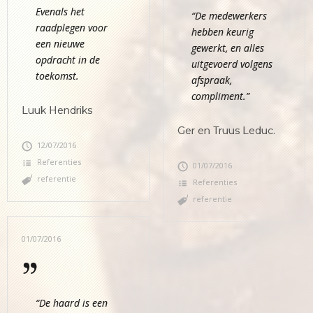
Evenals het
“De medewerkers
raadplegen voor
hebben keurig
een nieuwe
gewerkt, en alles
opdracht in de
uitgevoerd volgens
toekomst.
afspraak,
compliment.”
Luuk Hendriks
Ger en Truus Leduc.
12/07/2016
Referenties
01/07/2016
referentie
Referenties
referentie
01/07/2016
“De haard is een