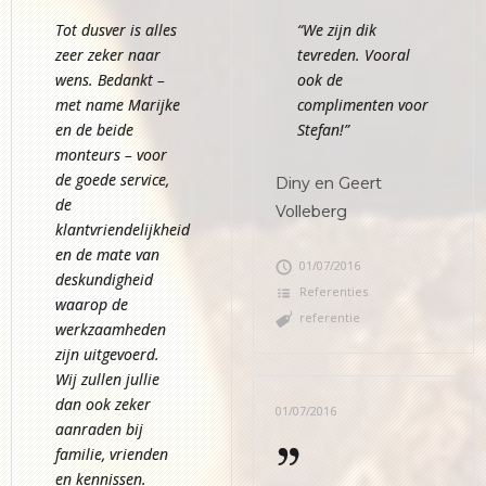
Tot dusver is alles
“We zijn dik
zeer zeker naar
tevreden. Vooral
wens. Bedankt –
ook de
met name Marijke
complimenten voor
en de beide
Stefan!”
monteurs – voor
de goede service,
Diny en Geert
de
Volleberg
klantvriendelijkheid
en de mate van
01/07/2016
deskundigheid
Referenties
waarop de
referentie
werkzaamheden
zijn uitgevoerd.
Wij zullen jullie
dan ook zeker
01/07/2016
aanraden bij
familie, vrienden
en kennissen.