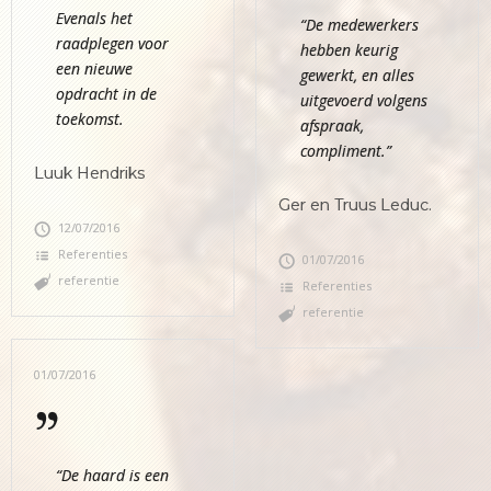
Evenals het
“De medewerkers
raadplegen voor
hebben keurig
een nieuwe
gewerkt, en alles
opdracht in de
uitgevoerd volgens
toekomst.
afspraak,
compliment.”
Luuk Hendriks
Ger en Truus Leduc.
12/07/2016
Referenties
01/07/2016
referentie
Referenties
referentie
01/07/2016
“De haard is een