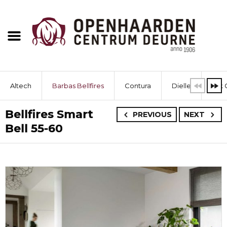
Altech
Barbas Bellfires
Contura
Dielle
Dik 
Bellfires Smart
PREVIOUS
NEXT
Bell 55-60