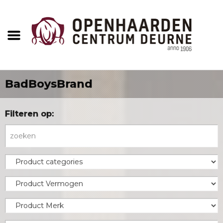
BadBoysBrand
Filteren op: