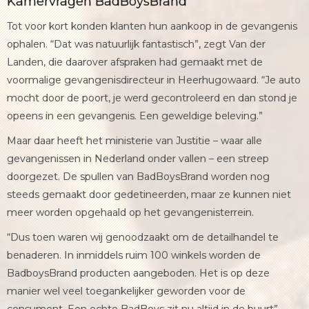
Kamervragen BadBoysBrand
Tot voor kort konden klanten hun aankoop in de gevangenis
ophalen. “Dat was natuurlijk fantastisch”, zegt Van der
Landen, die daarover afspraken had gemaakt met de
voormalige gevangenisdirecteur in Heerhugowaard. “Je auto
mocht door de poort, je werd gecontroleerd en dan stond je
opeens in een gevangenis. Een geweldige beleving.”
Maar daar heeft het ministerie van Justitie – waar alle
gevangenissen in Nederland onder vallen – een streep
doorgezet. De spullen van BadBoysBrand worden nog
steeds gemaakt door gedetineerden, maar ze kunnen niet
meer worden opgehaald op het gevangenisterrein.
“Dus toen waren wij genoodzaakt om de detailhandel te
benaderen. In inmiddels ruim 100 winkels worden de
BadboysBrand producten aangeboden. Het is op deze
manier wel veel toegankelijker geworden voor de