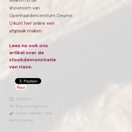
welkom in de
showroom van
Openhaardencentrum Deurne.
U kunt hier online een
afspraak maken.
Lees nu ook ons
artikel over de
stookdemonstratie
van Hase
.
16/02/2017
Blog
,
Uncategorized
Deurne
,
haarden
,
Hase
,
kachels
,
Sendai