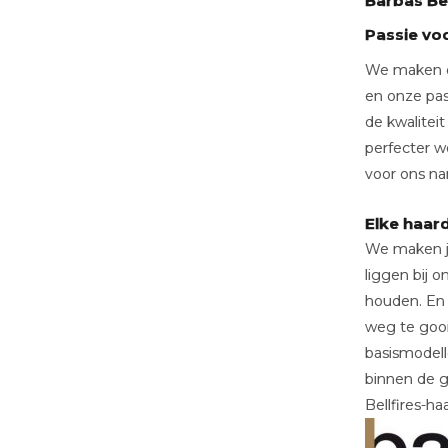
Barbas Bel
Passie v
We maken ei
en onze pas
de kwalitei
perfecter w
voor ons na
Elke haar
We maken jou
liggen bij 
houden. En 
weg te gooi
basismodell
binnen de ge
Bellfires-haa