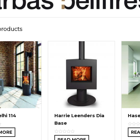
products
lhi 114
Harrie Leenders Dia
Hase
Base
MORE
RE
READ MORE