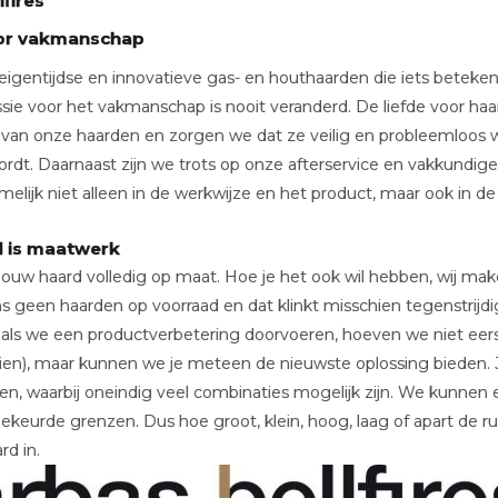
fires
oor vakmanschap
gentijdse en innovatieve gas- en houthaarden die iets betekenen
sie voor het vakmanschap is nooit veranderd. De liefde voor h
t van onze haarden en zorgen we dat ze veilig en probleemloos w
ordt. Daarnaast zijn we trots op onze afterservice en vakkundige
melijk niet alleen in de werkwijze en het product, maar ook in de
d is maatwerk
w haard volledig op maat. Hoe je het ook wil hebben, wij maken h
ons geen haarden op voorraad en dat klinkt misschien tegenstrijdi
als we een productverbetering doorvoeren, hoeven we niet eer
en), maar kunnen we je meteen de nieuwste oplossing bieden. J
en, waarbij oneindig veel combinaties mogelijk zijn. We kunnen
keurde grenzen. Dus hoe groot, klein, hoog, laag of apart de ruim
rd in.