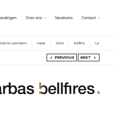
biedingen
Over ons
Vacatures
Contact
Harrie Leenders
Hase
Jotul
Kalfire
La Nordica
PREVIOUS
NEXT