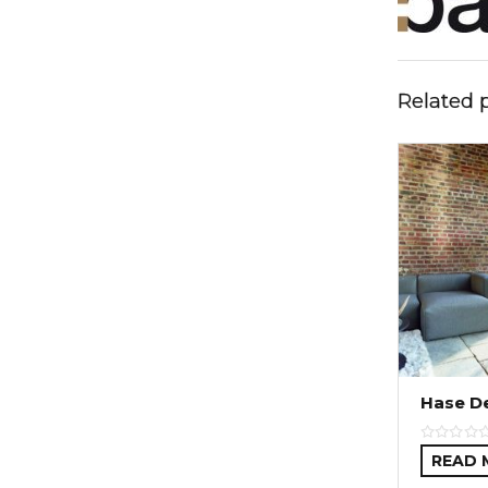
Related 
Hase De
READ 