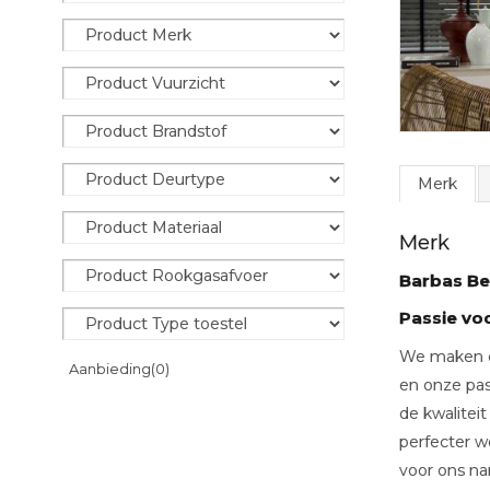
Merk
Merk
Barbas Bel
Passie v
We maken ei
Aanbieding
(0)
en onze pas
de kwalitei
perfecter w
voor ons na