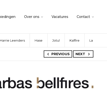
biedingen
Over ons
Vacatures
Contact
Harrie Leenders
Hase
Jotul
Kalfire
La Nordica
PREVIOUS
NEXT