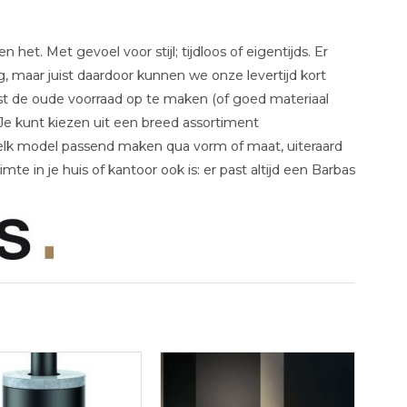
et. Met gevoel voor stijl; tijdloos of eigentijds. Er
g, maar juist daardoor kunnen we onze levertijd kort
st de oude voorraad op te maken (of goed materiaal
e kunt kiezen uit een breed assortiment
 elk model passend maken qua vorm of maat, uiteraard
te in je huis of kantoor ook is: er past altijd een Barbas