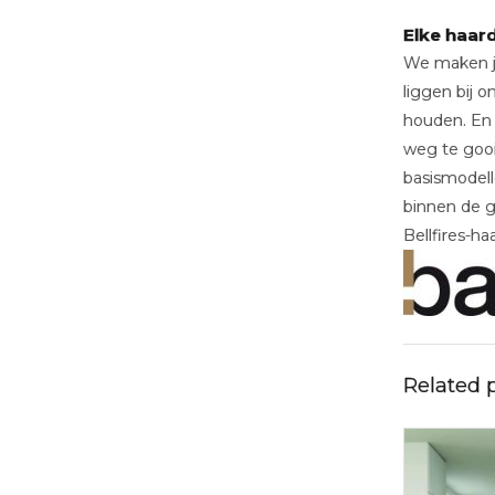
Elke haar
We maken jou
liggen bij 
houden. En 
weg te gooi
basismodell
binnen de ge
Bellfires-haa
Related 