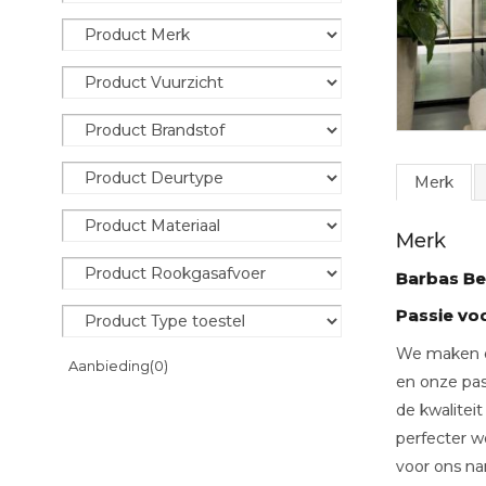
Merk
Merk
Barbas Bel
Passie v
We maken ei
Aanbieding
(0)
en onze pas
de kwalitei
perfecter w
voor ons na