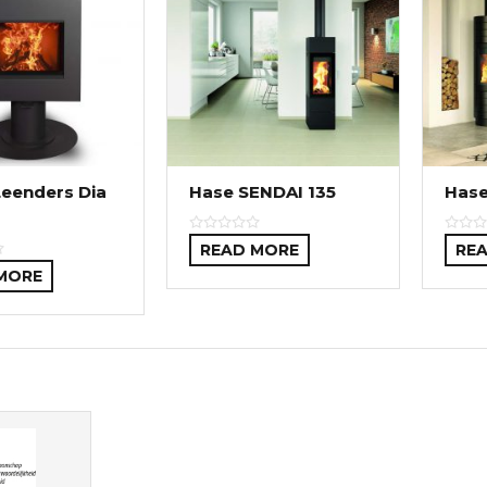
Leenders Dia
Hase SENDAI 135
Hase
READ MORE
RE
MORE