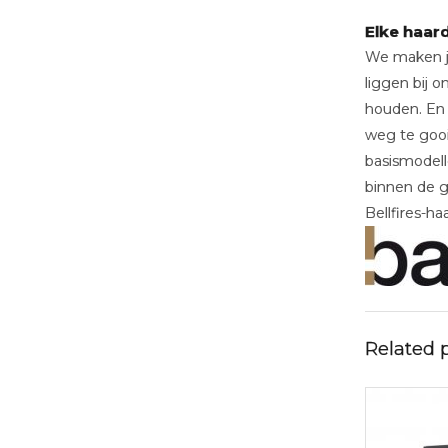
Elke haar
We maken jou
liggen bij 
houden. En 
weg te gooi
basismodell
binnen de ge
Bellfires-haa
Related 