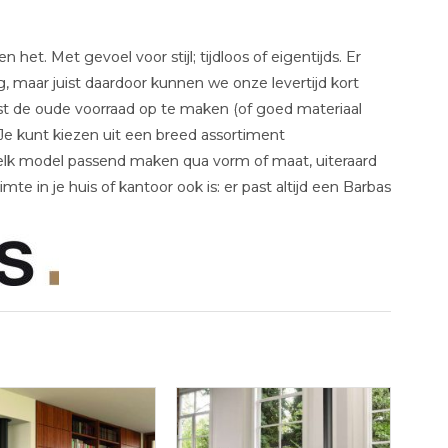
et. Met gevoel voor stijl; tijdloos of eigentijds. Er
g, maar juist daardoor kunnen we onze levertijd kort
st de oude voorraad op te maken (of goed materiaal
e kunt kiezen uit een breed assortiment
 elk model passend maken qua vorm of maat, uiteraard
te in je huis of kantoor ook is: er past altijd een Barbas