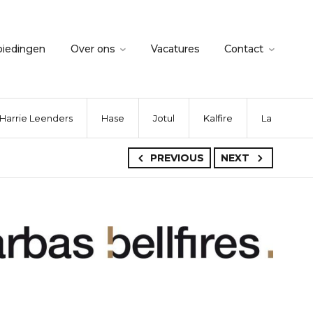
biedingen
Over ons
Vacatures
Contact
Harrie Leenders
Hase
Jotul
Kalfire
La Nordica
PREVIOUS
NEXT