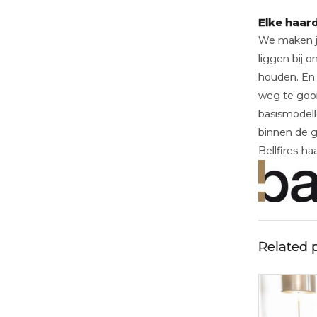
Elke haar
We maken jou
liggen bij 
houden. En 
weg te gooi
basismodell
binnen de ge
Bellfires-haa
Related 