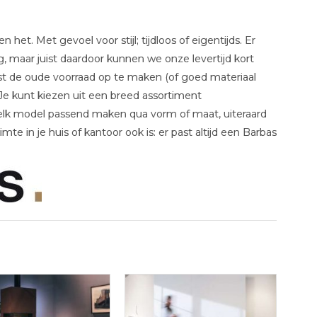
et. Met gevoel voor stijl; tijdloos of eigentijds. Er
g, maar juist daardoor kunnen we onze levertijd kort
st de oude voorraad op te maken (of goed materiaal
e kunt kiezen uit een breed assortiment
 elk model passend maken qua vorm of maat, uiteraard
te in je huis of kantoor ook is: er past altijd een Barbas