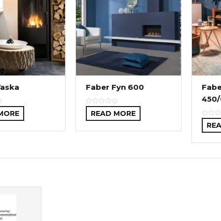
Vaska
Faber Fyn 600
Fabe
450/
MORE
READ MORE
RE