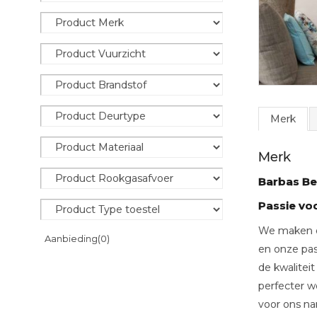
Merk
Merk
Barbas Bel
Passie v
We maken ei
Aanbieding
(0)
en onze pas
de kwalitei
perfecter w
voor ons na