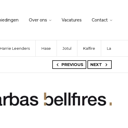
biedingen
Over ons
Vacatures
Contact
Harrie Leenders
Hase
Jotul
Kalfire
La Nordica
PREVIOUS
NEXT