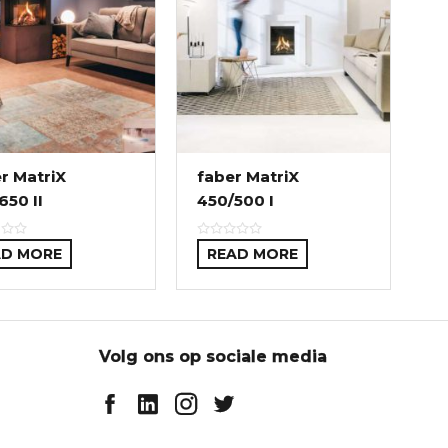
r MatriX
faber MatriX
650 II
450/500 I
AD MORE
READ MORE
Volg ons op sociale media