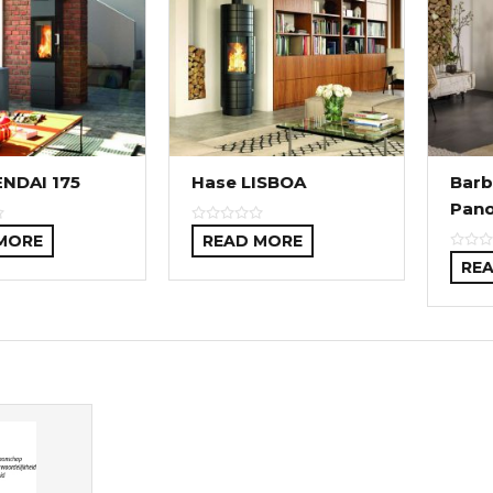
ENDAI 175
Hase LISBOA
Barb
Pan
MORE
READ MORE
RE