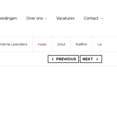
biedingen
Over ons
Vacatures
Contact
Harrie Leenders
Hase
Jotul
Kalfire
La Nordica
PREVIOUS
NEXT