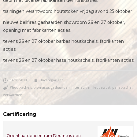
deur met diverse fabrikanten demonstraties.
trainingen verantwoord houtstoken vrijdag avond 25 oktober
nieuwe bellfires gashaarden showroom 26 en 27 oktober,
opening met fabrikanten acties.
tevens 26 en 27 oktober barbas houtkachels, fabrikanten
acties
tevens 26 en 27 oktober hase houtkachels, fabrikanten acties
14/10/2019
Uncategorized
#houtkachels
,
biomassa
,
gashaarden
,
interieur
,
milieubewust
,
pelletkachel
,
verwarmen
Certificering
Openhaardencentrum Deurne is een