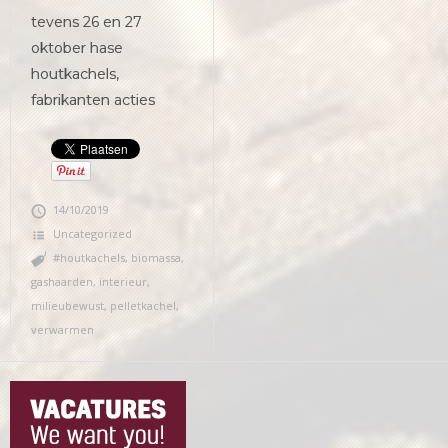
tevens 26 en 27
oktober hase
houtkachels,
fabrikanten acties
14/10/2019
Uncategorized
#houtkachels
,
biomassa
,
gashaarden
,
interieur
,
milieubewust
,
pelletkachel
,
verwarmen