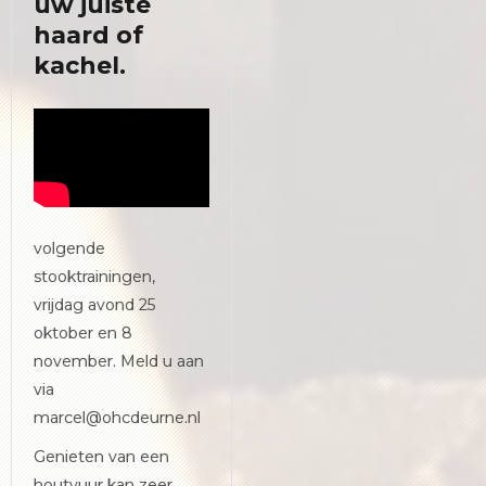
uw juiste
haard of
kachel.
volgende
stooktrainingen,
vrijdag avond 25
oktober en 8
november. Meld u aan
via
marcel@ohcdeurne.nl
Genieten van een
houtvuur kan zeer