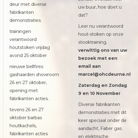
deur met diverse
uw buur, hoe doet u
fabrikanten
dat?
demonstraties.
Leer nu verantwoord
trainingen
hout-stoken op onze
verantwoord
stooktraining.
houtstoken vrijdag
verwittig ons van uw
avond 25 oktober
bezoek met een
email aan
nieuwe bellfires
marcel@ohcdeurne.nl
gashaarden showroom
26 en 27 oktober,
Zaterdag en Zondag
opening met
9
en 10 November
fabrikanten acties.
Diverse fabrikanten
tevens 26 en 27
demonstraties met dit
oktober barbas
keer speciaal onder de
houtkachels,
aandacht, Faber gas
fabrikanten acties
en elektrische