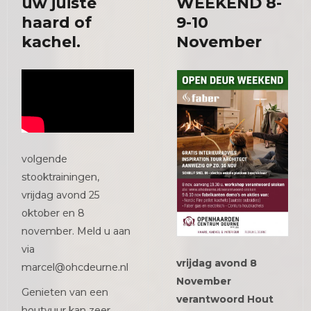
uw juiste
WEEKEND 8-
haard of
9-10
kachel.
November
volgende
stooktrainingen,
vrijdag avond 25
oktober en 8
november. Meld u aan
via
vrijdag avond 8
marcel@ohcdeurne.nl
November
Genieten van een
verantwoord Hout
houtvuur kan zeer