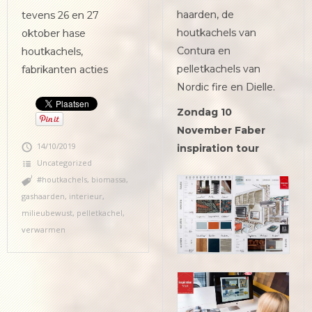
haarden, de
tevens 26 en 27
houtkachels van
oktober hase
Contura en
houtkachels,
pelletkachels van
fabrikanten acties
Nordic fire en Dielle.
Zondag 10
November Faber
14/10/2019
inspiration tour
Uncategorized
#houtkachels
,
biomassa
,
gashaarden
,
interieur
,
milieubewust
,
pelletkachel
,
verwarmen