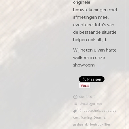
originele
bouwtekeningen met
afmetingen mee,
eventueel foto’s van
de bestaande situatie
helpen ook altijd.
Wij heten u van harte
welkom in onze
showroom.
08/10/2019
Uncategorized
#houtkachels
,
acties
,
de-
certificering
,
Deurne
,
gashaard
,
Houtrookfilter
,