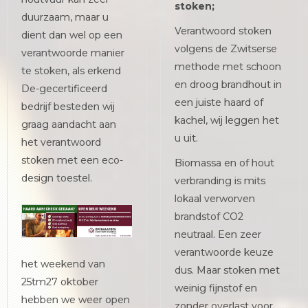
stoken;
duurzaam, maar u
Verantwoord stoken
dient dan wel op een
volgens de Zwitserse
verantwoorde manier
methode met schoon
te stoken, als erkend
en droog brandhout in
De-gecertificeerd
een juiste haard of
bedrijf besteden wij
kachel, wij leggen het
graag aandacht aan
u uit.
het verantwoord
stoken met een eco-
Biomassa en of hout
design toestel.
verbranding is mits
lokaal verworven
brandstof CO2
neutraal. Een zeer
verantwoorde keuze
het weekend van
dus. Maar stoken met
25tm27 oktober
weinig fijnstof en
hebben we weer open
zonder overlast voor