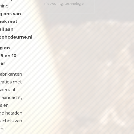
nieuws
,
nsg
,
technologie
ning.
ig ons van
oek met
il aan
@ohcdeurne.nl
g en
 9
en 10
er
fabrikanten
raties met
speciaal
 aandacht,
s en
che haarden,
achels van
en