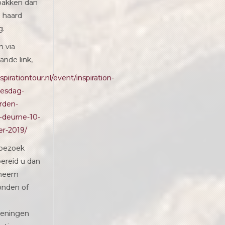
pakken dan
e haard
g.
in via
ande link,
nspirationtour.nl/event/inspiration-
iesdag-
rden-
-deurne-10-
r-2019/
 bezoek
bereid u dan
 neem
onden of
eningen