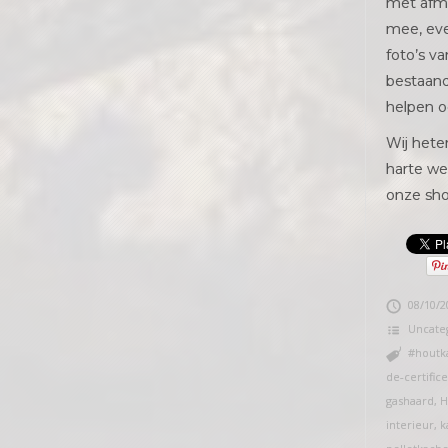
met afm
mee, ev
foto’s v
bestaand
helpen oo
Wij hete
harte we
onze sh
08/10/2
Uncate
#houtk
de-certific
gashaard
,
H
interieur
,
k