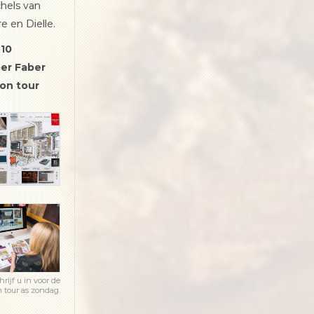
chels van
re en Dielle.
10
er Faber
ion tour
hrijf u in voor de
n tour as zondag.