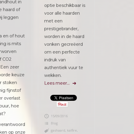
andhout in
optie beschikbaar is
e haard of
voor alle haarden
ij leggen
met een
prestigebrander,
 en of hout
worden in de haard
ing is mits
vonken gecreëerd
erworven
om een perfecte
f CO2
indruk van
. Een zeer
authentiek vuur te
oorde keuze
wekken.
r stoken
Lees meer…
ig fijnstof
r overlast
buur, hoe
at?
15/09/2016
Blog
verantwoord
gashaard
,
kalfire
,
ken op onze