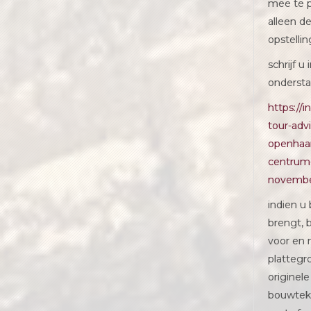
mee te 
alleen d
opstellin
schrijf u 
ondersta
https://i
tour-adv
openhaa
centrum
novembe
indien u
brengt, 
voor en
plattegr
originele
bouwtek