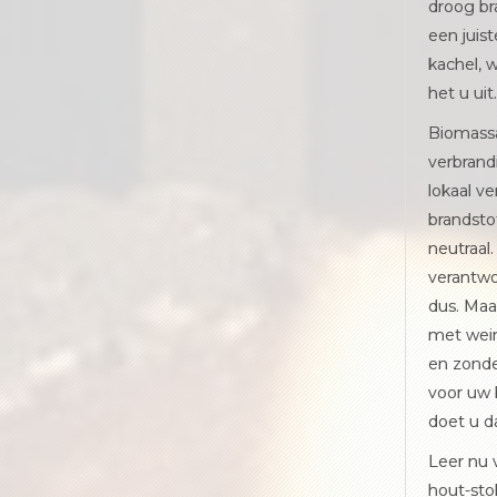
droog br
een juist
kachel, w
het u uit.
Biomassa
verbrand
lokaal v
brandsto
neutraal
verantw
dus. Maa
met wein
en zonde
voor uw 
doet u d
Leer nu 
hout-sto