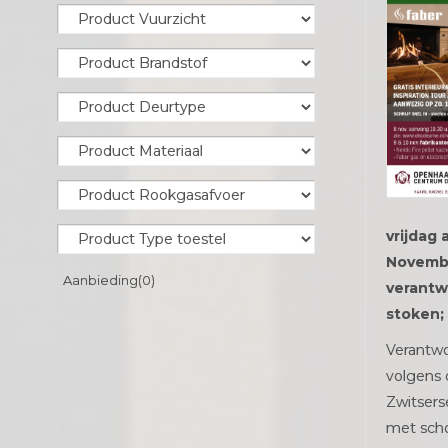
vrijdag 
Novemb
Aanbieding
(0)
verantw
stoken;
Verantw
volgens 
Zwitser
met sch