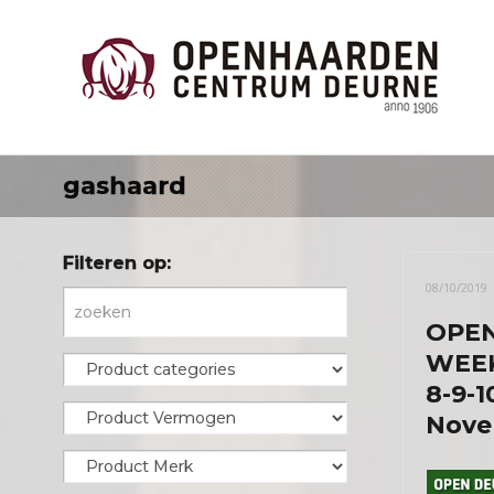
gashaard
Filteren op:
08/10/2019
OPE
WEE
8-9-1
Nove