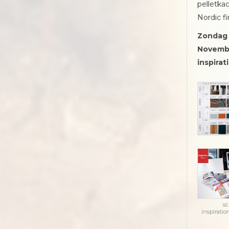
pelletka
Nordic fi
Zondag 
Novemb
inspirat
sc
inspiratio