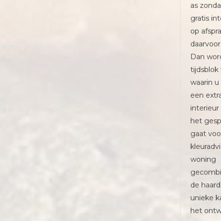
as zonda
gratis in
op afspra
daarvoor 
Dan word
tijdsblok
waarin 
een extr
interieur
het gesp
gaat voo
kleuradv
woning
gecombi
de haard.
unieke k
het ont