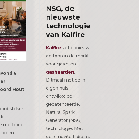
NSG, de
nieuwste
technologie
van Kalfire
Kalfire
zet opnieuw
de toon in de markt
voor gesloten
gashaarden
.
avond 8
Ditmaal met de in
er
eigen huis
oord Hout
ontwikkelde,
gepatenteerde,
oord stoken
Natural Spark
de
Generator (NSG)
se methode
technologie. Met
oon en
deze noviteit, die als