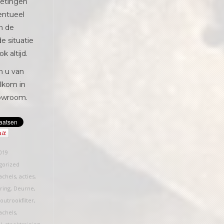
etingen
entueel
an de
e situatie
k altijd.
n u van
lkom in
owroom.
019
gorized
achels
,
acties
,
ering
,
Deurne
,
outrookfilter
,
achels
,