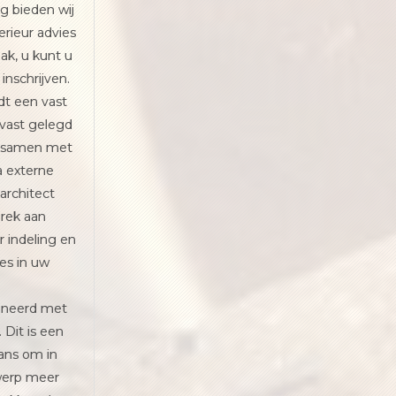
g bieden wij
terieur advies
ak, u kunt u
inschrijven.
t een vast
 vast gelegd
u samen met
a externe
 architect
rek aan
r indeling en
ies in uw
neerd met
 Dit is een
ans om in
werp meer