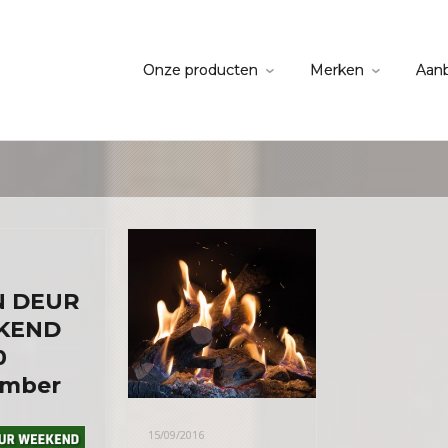
Onze producten
Merken
Aan
N DEUR
KEND
0
mber
15/09/2016