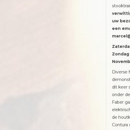
stooktrai
verwitt
uw bez
een ema
marcel
Zaterda
Zondag
Novemb
Diverse 
demonst
dit keer 
onder de
Faber ga
elektris
de houtk
Contura 