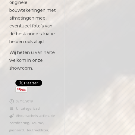
originele
bouwtekeningen met
afmetingen mee,
eventueel foto’s van
de bestaande situatie
helpen ook altijd.
Wij heten u van harte
welkom in onze
showroom.
08/10/2019
Uncategorized
#houtkachels
,
acties
,
de-
certificering
,
Deurne
,
gashaard
,
Houtrookfilter
,