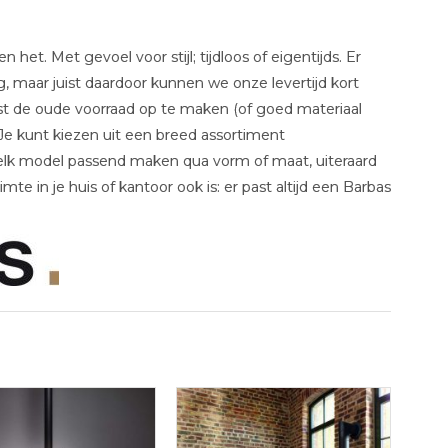
et. Met gevoel voor stijl; tijdloos of eigentijds. Er
g, maar juist daardoor kunnen we onze levertijd kort
st de oude voorraad op te maken (of goed materiaal
e kunt kiezen uit een breed assortiment
 elk model passend maken qua vorm of maat, uiteraard
te in je huis of kantoor ook is: er past altijd een Barbas