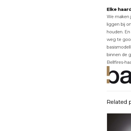
Elke haar
We maken jou
liggen bij 
houden. En 
weg te gooi
basismodell
binnen de ge
Bellfires-haa
Related 